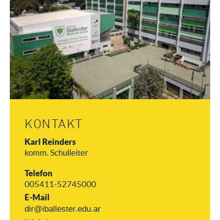
KONTAKT
Karl Reinders
komm. Schulleiter
Telefon
005411-52745000
E-Mail
dir@iballester.edu.ar