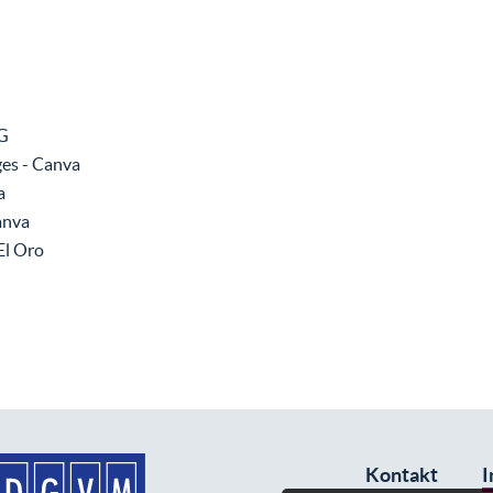
KG
es - Canva
a
anva
El Oro
Kontakt
I