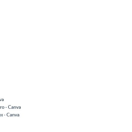
va
ro - Canva
н - Canva