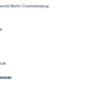
gericht Berlin-Charlottenburg
ds
z.de
nummer