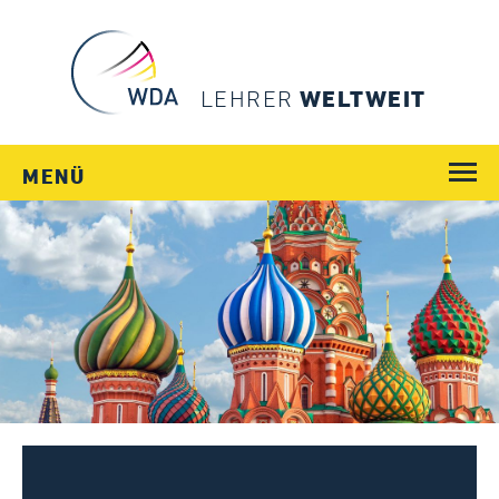
LEHRER
WELTWEIT
MENÜ
WEGE
JOBS
SCHULEN
LÄNDER
MENSCHEN
SERVICE
Login