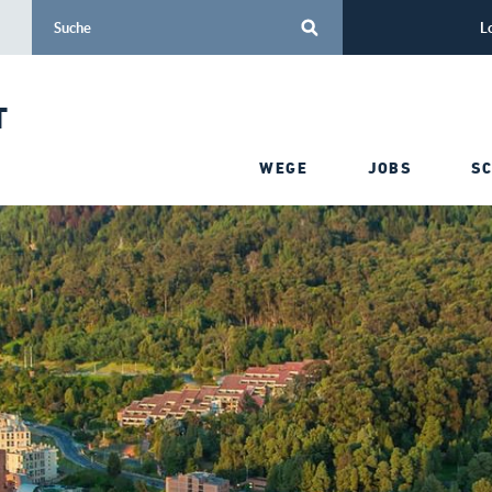
L
T
WEGE
JOBS
S