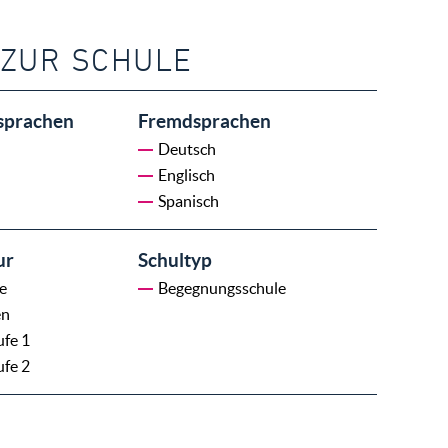
 ZUR SCHULE
sprachen
Fremdsprachen
Deutsch
Englisch
Spanisch
ur
Schultyp
e
Begegnungsschule
en
ufe 1
ufe 2