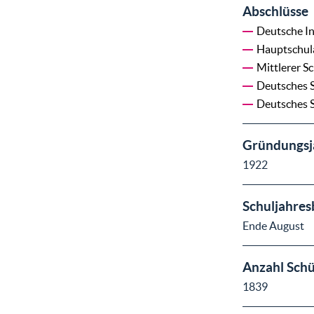
Abschlüsse
Deutsche In
Hauptschul
Mittlerer S
Deutsches S
Deutsches S
Gründungsj
1922
Schuljahres
Ende August
Anzahl Schü
1839