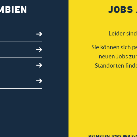
MBIEN
JOBS 
Leider sin
Sie können sich p
neuen Jobs zu 
Standorten find
BEI NEUEN JOBS PER E-