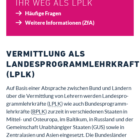
IHR WEG ALS LPLK
Registrieren
Häufige Fragen
Weitere Informationen (ZfA)
VERMITTLUNG ALS
LANDESPROGRAMMLEHRKRAFT
(LPLK)
Auf Basis ei­ner Ab­spra­che zwi­schen Bund und Län­dern
über die Ver­mitt­lung von Leh­rern wer­den Lan­des­pro­
gramm­lehr­kräf­te (
LPLK
) wie auch Bun­des­pro­gramm­
lehr­kräf­te (
BPLK
) zur­zeit in verschiedenen Staa­ten in
Mittel- und Osteuropa, im Baltikum, in Russland und der
Gemeinschaft Unabhängiger Staaten (GUS) sowie in
Zentralasien und Asien ein­ge­setzt. Die Bun­des­län­der