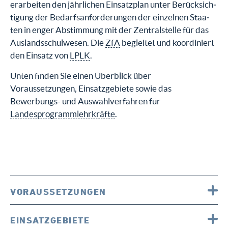
er­ar­bei­ten den jähr­li­chen Ein­satz­plan un­ter Be­rück­sich­
ti­gung der Be­darfsan­for­de­run­gen der ein­zel­nen Staa­
ten in en­ger Ab­stim­mung mit der Zen­tral­stel­le für das
Aus­lands­schul­we­sen. Die
ZfA
begleitet und koordiniert
den Einsatz von
LPLK
.
Unten finden Sie einen Überblick über
Voraussetzungen, Einsatzgebiete sowie das
Bewerbungs- und Auswahlverfahren für
Landesprogrammlehrkräfte
.
VORAUSSETZUNGEN
EINSATZGEBIETE