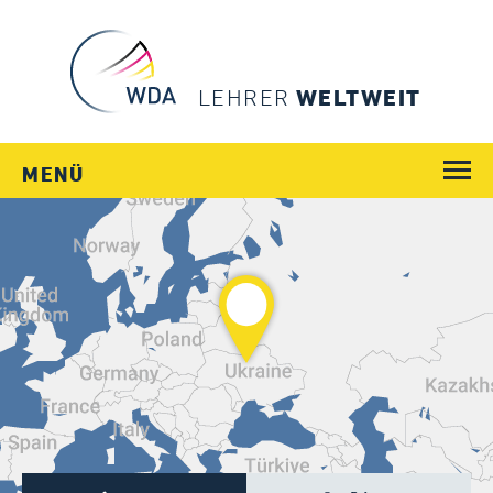
LEHRER
WELTWEIT
MENÜ
WEGE
JOBS
SCHULEN
LÄNDER
MENSCHEN
SERVICE
Login