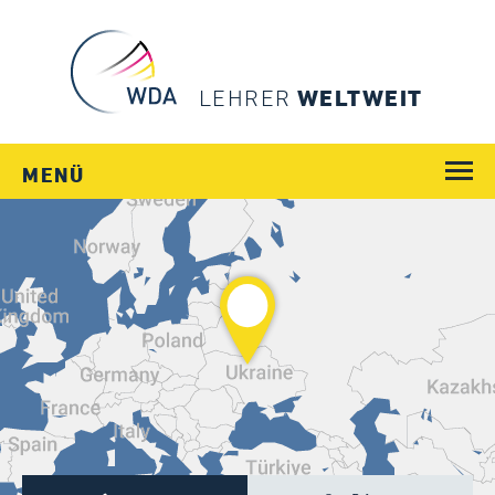
LEHRER
WELTWEIT
MENÜ
WEGE
JOBS
SCHULEN
LÄNDER
MENSCHEN
SERVICE
Login