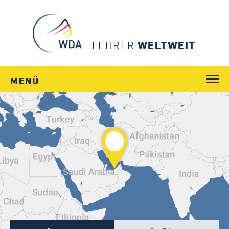
LEHRER
WELTWEIT
MENÜ
WEGE
JOBS
SCHULEN
LÄNDER
MENSCHEN
SERVICE
Login