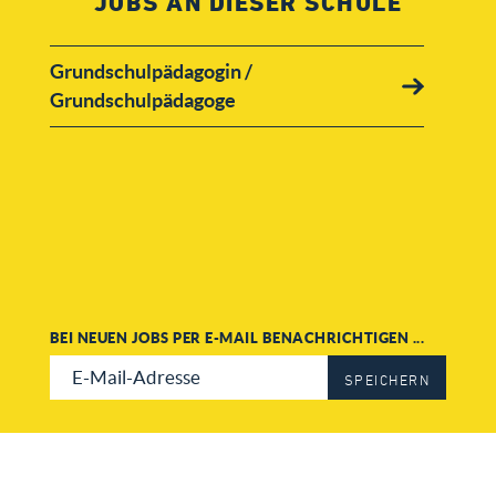
JOBS AN DIESER SCHULE
Deutsche Schule der
Borromäerinnen Alexandria
Grundschulpädagogin /
Grundschulpädagoge
Neue Deutsche Schule Alexandria
(NDS)
BEI NEUEN JOBS PER E-MAIL BENACHRICHTIGEN ...
SPEICHERN