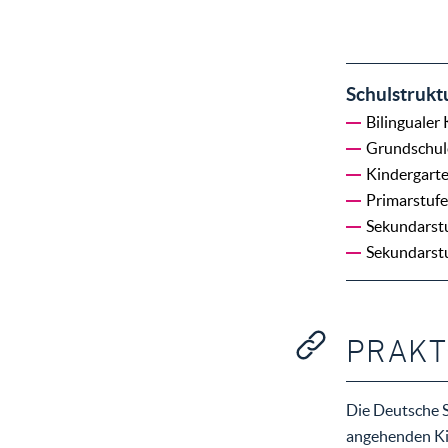
Schulstrukt
Bilingualer
Grundschul
Kindergart
Primarstufe
Sekundarst
Sekundarst
PRAKT
Die Deutsche S
angehenden Kin