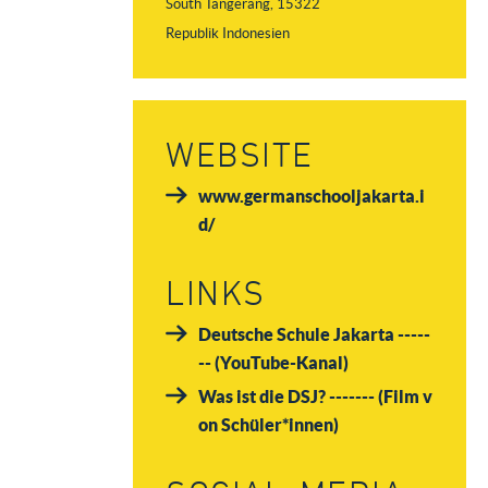
South Tangerang, 15322
Republik Indonesien
WEBSITE
www.germanschooljakarta.i
d/
LINKS
Deutsche Schule Jakarta -----
-- (YouTube-Kanal)
Was ist die DSJ? ------- (Film v
on Schüler*innen)