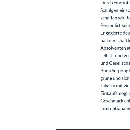
Durch eine int
Schulgemeinsc
schaffen wir 
Persönlichkeit
Engagierte deu
partnerschaftl
Absolventen au
selbst- und ve
und Gesellscha
Bumi Serpong D
grüne und sic
Jakarta mit vi
Einkaufsmöglic
Geschmack anbi
internationale