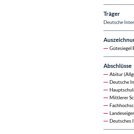
Träger
Deutsche Inter
Auszeichnu
Gütesiegel 
Abschlüsse
Abitur (All
Deutsche In
Hauptschul
Mittlerer S
Fachhochsch
Landeseige
Deutsches I