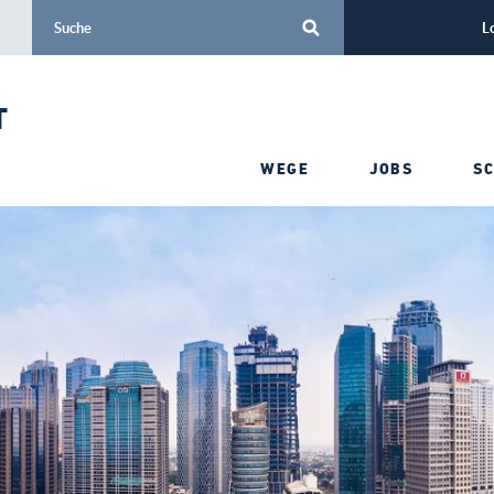
L
T
WEGE
JOBS
S