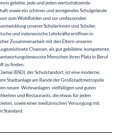
ensiv gelebte, jede und jeden wertschätzende
haft sowie ein schönes und anregendes Schulgelände
Raum zum Wohlfühlen und zur umfassenden
sentwicklung unserer Schülerinnen und Schüler.
tsche und indonesische Lehrkräfte eröffnen in
icher Zusammenarbeit mit den Eltern unseren
sgezeichnete Chancen, als gut gebildete, kompetente,
rantwortungsbewusste Menschen ihren Platz in Beruf
ft zu finden.
amai (BSD), der Schulstandort, ist eine moderne,
here Stadtanlage am Rande der Großstadtmetropole
elen neuen Wohnanlagen, vielfältigen und guten
hkeiten und Restaurants, die etwas für jeden
eten, sowie einer medizinischen Versorgung mit
m Standard.