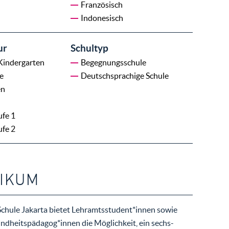
Französisch
Indonesisch
ur
Schultyp
 Kindergarten
Begegnungsschule
e
Deutschsprachige Schule
en
ufe 1
ufe 2
IKUM
chule Jakarta bietet Lehramtsstudent*innen sowie
dheitspädagog*innen die Möglichkeit, ein sechs-