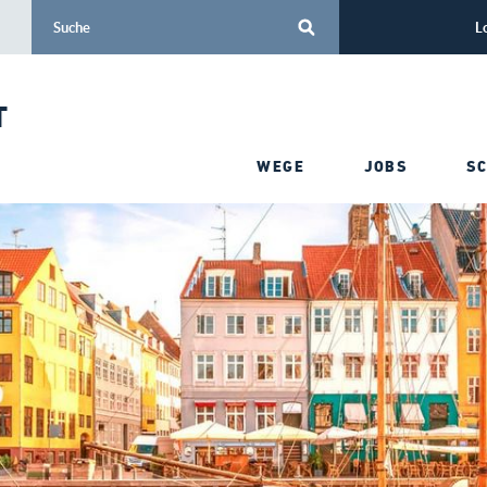
L
T
WEGE
JOBS
S