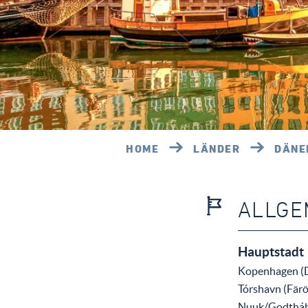
HOME
LÄNDER
DÄNE
ALLGE
Hauptstadt
Kopenhagen (
Tórshavn (Färö
Nuuk/Godtháb