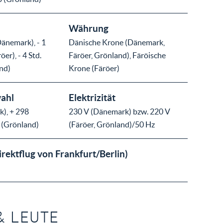
Währung
Dänemark), - 1
Dänische Krone (Dänemark,
öer), - 4 Std.
Färöer, Grönland), Färöische
nd)
Krone (Färöer)
ahl
Elektrizität
), + 298
230 V (Dänemark) bzw. 220 V
9 (Grönland)
(Färöer, Grönland)/50 Hz
irektflug von Frankfurt/Berlin)
& LEUTE