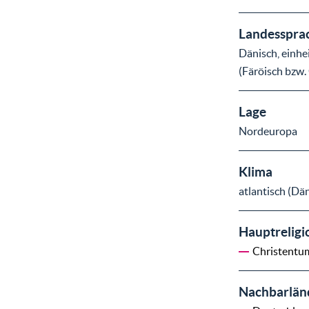
Landesspra
Dänisch, einh
(Färöisch bzw.
Lage
Nordeuropa
Klima
atlantisch (Dä
Hauptreligi
Christentu
Nachbarlän