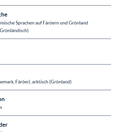
che
eimische Sprachen auf Färöern und Grönland
 Grönländisch)
nemark, Färöer), arktisch (Grönland)
on
m
der