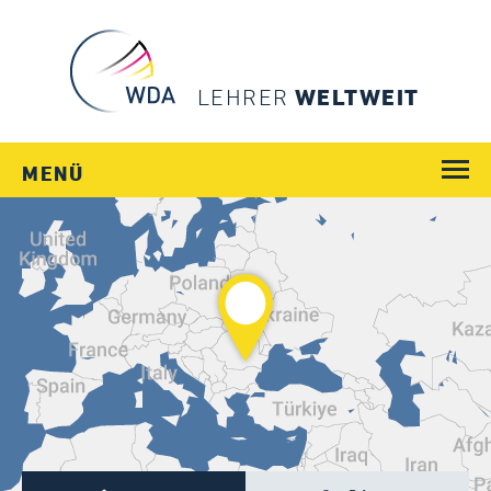
LEHRER
WELTWEIT
MENÜ
WEGE
JOBS
SCHULEN
LÄNDER
MENSCHEN
SERVICE
Login