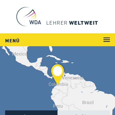
LEHRER
WELTWEIT
MENÜ
WEGE
JOBS
SCHULEN
LÄNDER
MENSCHEN
SERVICE
Login