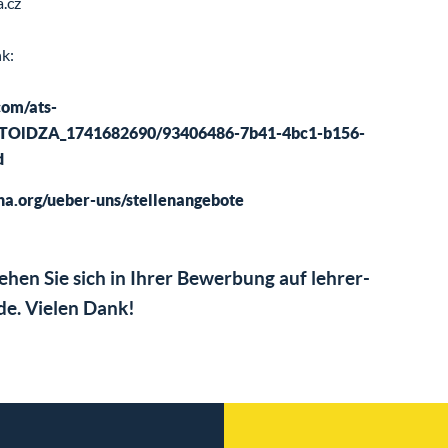
.cz
nk:
com/ats-
3TOlDZA_1741682690/93406486-7b41-4bc1-b156-
d
a.org/ueber-uns/stellenangebote
iehen Sie sich in Ihrer Bewerbung auf lehrer-
de. Vielen Dank!