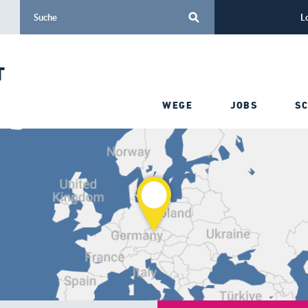
L
T
WEGE
JOBS
S