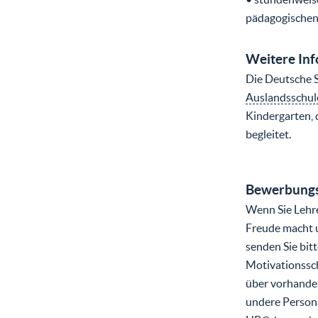
pädagogischen
Weitere In
Die Deutsche S
Auslandsschul
Kindergarten,
begleitet.
Bewerbungs
Wenn Sie Lehre
Freude macht u
senden Sie bit
Motivationssch
über vorhande
undere Person