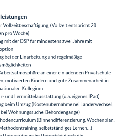
leistungen
er Vollzeitbeschäftigung, (Vollzeit entspricht 28
en pro Woche)
ag mit der DSP für mindestens zwei Jahre mit
option
g bei der Einarbeitung und regelmäβige
smöglichkeiten
rbeitsatmosphäre an einer einladenden Privatschule
en, motivierten Kindern und gute Zusammenarbeit in
nationalen Kollegium
- und Lernmittelausstattung (u.a. eigenes IPad)
ng beim Umzug (Kostenübernahme nei Länderwechsel,
 bei
Wohnungssuche
, Behördengänge)
thodencurriculum (Binnendifferenzierung, Wochenplan,
 Methodentraining, selbstständiges Lernen…)
 Unterstützung im Unterricht durch die