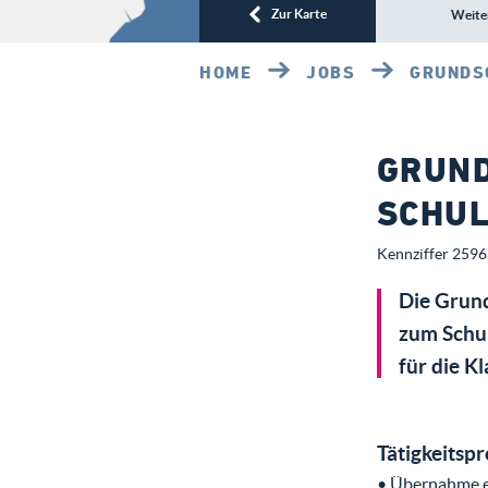
Zur Karte
Weite
HOME
JOBS
GRUNDS
GRUN
SCHUL
Kennziffer 2596 
Die Grund
zum Schu
für die Kl
Tätigkeitspr
• Übernahme e