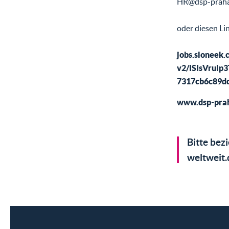
HR@dsp-praha
oder diesen Li
jobs.sloneek.
v2/ISIsVrulp
7317cb6c89d
www.dsp-prah
Bitte bez
weltweit.