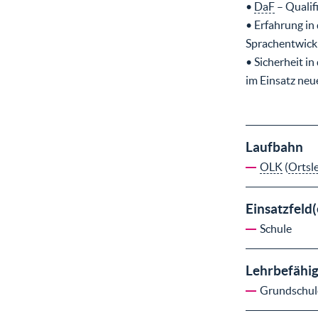
•
DaF
– Qualif
• Erfahrung in
Sprachentwick
• Sicherheit 
im Einsatz ne
Laufbahn
OLK
(
Ortsl
Einsatzfeld(
Schule
Lehrbefähi
Grundschul