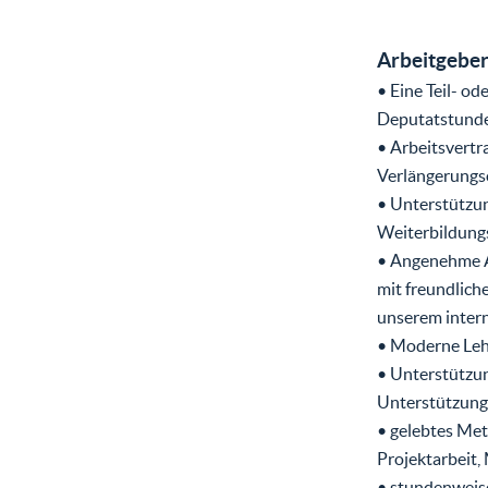
Arbeitgeber
• Eine Teil- od
Deputatstund
• Arbeitsvertr
Verlängerungs
• Unterstützun
Weiterbildung
• Angenehme A
mit freundlich
unserem inter
• Moderne Lehr
• Unterstützu
Unterstützung
• gelebtes Me
Projektarbeit,
• stundenweise