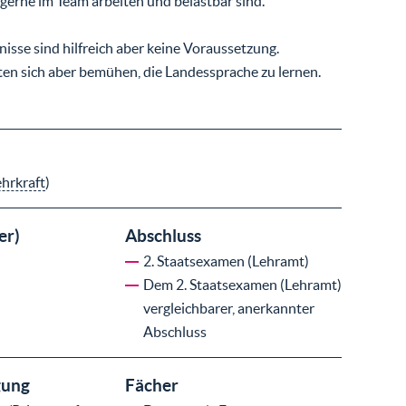
gerne im Team arbeiten und belastbar sind.
isse sind hilfreich aber keine Voraussetzung.
lten sich aber bemühen, die Landessprache zu lernen.
ehrkraft
)
er)
Abschluss
2. Staatsexamen (Lehramt)
Dem 2. Staatsexamen (Lehramt)
vergleichbarer, anerkannter
Abschluss
gung
Fächer