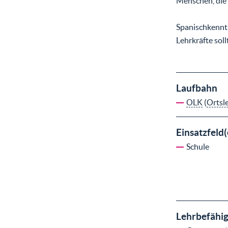
Menschen, die 
Spanischkenntn
Lehrkräfte sol
Laufbahn
OLK
(
Ortsl
Einsatzfeld(
Schule
Lehrbefähi