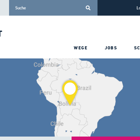
L
T
WEGE
JOBS
S