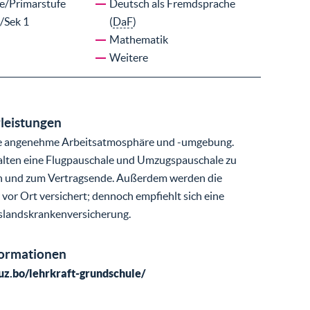
e/Primarstufe
Deutsch als Fremdsprache
/Sek 1
(
DaF
)
Mathematik
Weitere
leistungen
ne angenehme Arbeitsatmosphäre und -umgebung.
alten eine Flugpauschale und Umzugspauschale zu
n und zum Vertragsende. Außerdem werden die
 vor Ort versichert; dennoch empfiehlt sich eine
slandskrankenversicherung.
formationen
uz.bo/lehrkraft-grundschule/