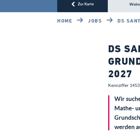
Zur Karte
Weite
HOME
JOBS
DS SAN
DS SA
GRUN
2027
Kennziffer 1453 
Wir suche
Mathe- un
Grundsch
werden au