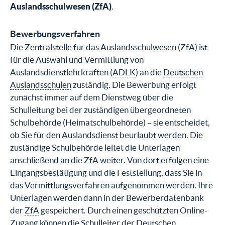
Auslandsschulwesen (ZfA)
.
Bewerbungsverfahren
Die
Zentralstelle für das Auslandsschulwesen
(
ZfA
) ist
für die Auswahl und Vermittlung von
Auslandsdienstlehrkräften (
ADLK
) an die
Deutschen
Auslandsschulen
zuständig. Die Bewerbung erfolgt
zunächst immer auf dem Dienstweg über die
Schulleitung bei der zuständigen übergeordneten
Schulbehörde (Heimatschulbehörde) – sie entscheidet,
ob Sie für den Auslandsdienst beurlaubt werden. Die
zuständige Schulbehörde leitet die Unterlagen
anschließend an die
ZfA
weiter. Von dort erfolgen eine
Eingangsbestätigung und die Feststellung, dass Sie in
das Vermittlungsverfahren aufgenommen werden. Ihre
Unterlagen werden dann in der Bewerberdatenbank
der
ZfA
gespeichert. Durch einen geschützten Online-
Zugang können die Schulleiter der
Deutschen