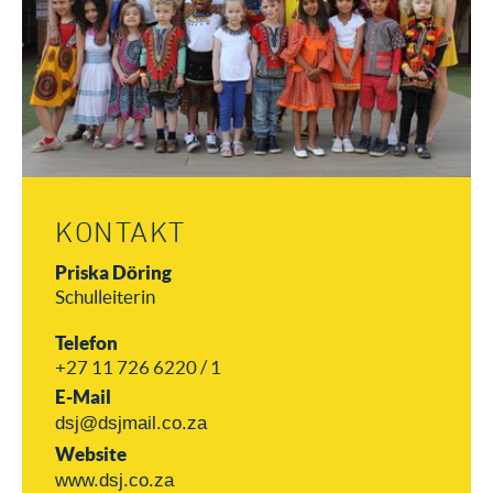
KONTAKT
Priska Döring
Schulleiterin
Telefon
+27 11 726 6220 / 1
E-Mail
dsj@dsjmail.co.za
Website
www.dsj.co.za