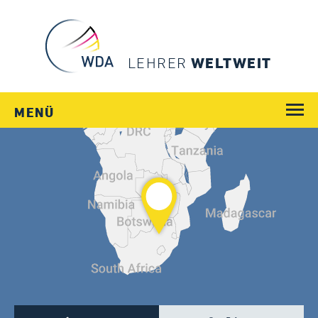
LEHRER
WELTWEIT
MENÜ
WEGE
JOBS
SCHULEN
LÄNDER
MENSCHEN
SERVICE
Login