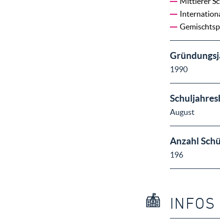
Mittlerer S
Internation
Gemischtspr
Gründungsj
1990
Schuljahres
August
Anzahl Schü
196
INFOS