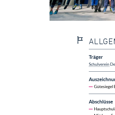
ALLGE
Träger
Schulverein
Deu
Auszeichnu
Gütesiegel 
Abschlüsse
Hauptschul