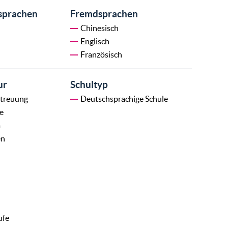
sprachen
Fremdsprachen
Chinesisch
Englisch
Französisch
ur
Schultyp
treuung
Deutschsprachige Schule
e
m
en
ufe