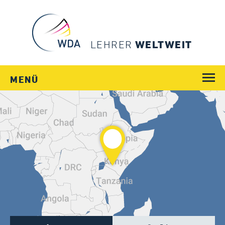
LEHRER
WELTWEIT
MENÜ
WEGE
JOBS
SCHULEN
LÄNDER
MENSCHEN
SERVICE
Login