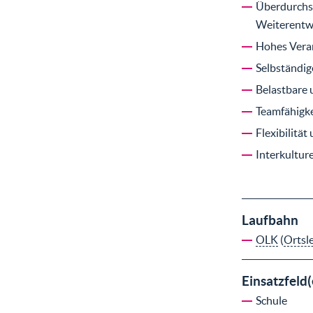
Überdurchsc
Weiterentwi
Hohes Vera
Selbständige
Belastbare 
Teamfähigke
Flexibilitä
Interkulture
Laufbahn
OLK
(
Ortsl
Einsatzfeld(
Schule