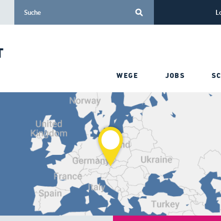
L
T
WEGE
JOBS
S