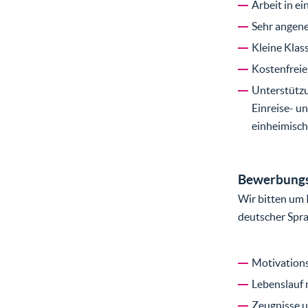
Arbeit in e
Sehr angen
Kleine Klas
Kostenfreie
Unterstützu
Einreise- u
einheimisc
Bewerbungs
Wir bitten um 
deutscher Spra
Motivation
Lebenslauf 
Zeugnisse u