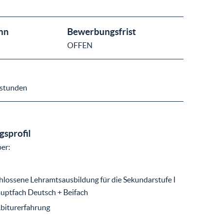
nn
Bewerbungsfrist
OFFEN
sstunden
sprofil
ber:
hlossene Lehramtsausbildung für die Sekundarstufe I
auptfach Deutsch + Beifach
biturerfahrung