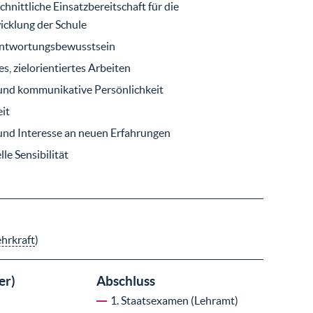
hnittliche Einsatzbereitschaft für die
cklung der Schule
ntwortungsbewusstsein
s, zielorientiertes Arbeiten
und kommunikative Persönlichkeit
it
t und Interesse an neuen Erfahrungen
lle Sensibilität
ehrkraft
)
er)
Abschluss
1. Staatsexamen (Lehramt)