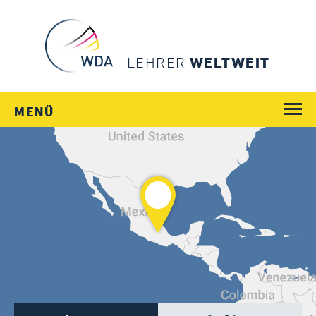
LEHRER
WELTWEIT
MENÜ
WEGE
JOBS
SCHULEN
LÄNDER
MENSCHEN
SERVICE
Login