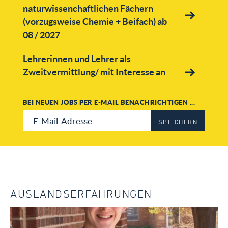
naturwissenchaftlichen Fächern
(vorzugsweise Chemie + Beifach) ab
08 / 2027
Lehrerinnen und Lehrer als
Zweitvermittlung/ mit Interesse an
Funktionstellen ab 08/2027
BEI NEUEN JOBS PER E-MAIL BENACHRICHTIGEN ...
Lehrerin/ Lehrer in der
Sekundarstufe und/ oder Oberstufe
SPEICHERN
im Fach Biologie/ Chemie oder
Physik für 08/2027
Grundschullehrerin/
Grundschullehrer (OLK) mit den
AUSLANDSERFAHRUNGEN
Fächern (und/oder) Deutsch (DaF/
DaM), Mathe, Sachunterricht