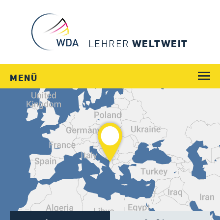
LEHRER
WELTWEIT
MENÜ
WEGE
JOBS
SCHULEN
LÄNDER
MENSCHEN
SERVICE
Login