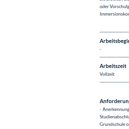
oder Vorschul
Immersionskon
Arbeitsbegi
-
Arbeitszeit
Vollzeit
Anforderung
· Anerkennung a
Studienabschlu
Grundschule od