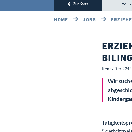
Zur Karte
Weite
HOME
JOBS
ERZIEHE
ERZIE
BILIN
Kennziffer 2244 
Wir suche
abgeschlo
Kindergar
Tätigkeitspr
Sie arbeiten al