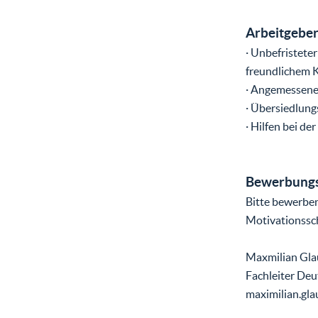
Arbeitgeber
· Unbefristete
freundlichem 
· Angemessene
· Übersiedlun
· Hilfen bei d
Bewerbungs
Bitte bewerben
Motivationssch
Maxmilian Gla
Fachleiter Deu
maximilian.gl