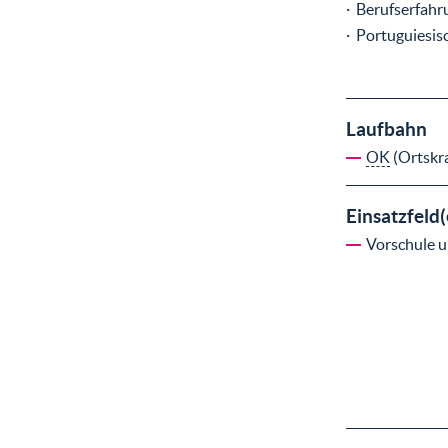
· Berufserfahr
· Portuguiesis
Laufbahn
OK
(Ortskra
Einsatzfeld(
Vorschule 