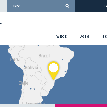
L
T
WEGE
JOBS
S