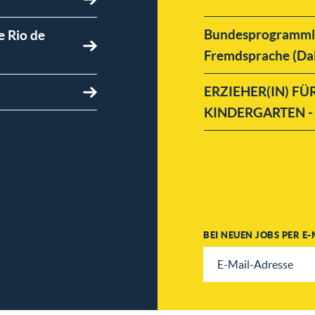
Bundesprogrammleh
e Rio de
Fremdsprache (Da
ERZIEHER(IN) F
KINDERGARTEN - a
BEI NEUEN JOBS PER E-