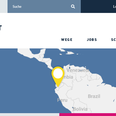
L
T
WEGE
JOBS
S