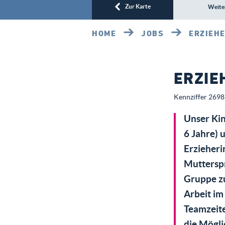
Zur Karte
Weite
HOME
JOBS
ERZIEHE
ERZIE
Kennziffer 2698 
Unser Kin
6 Jahre)
Erzieheri
Mutterspr
Gruppe zu
Arbeit im
Teamzeite
die Mögl