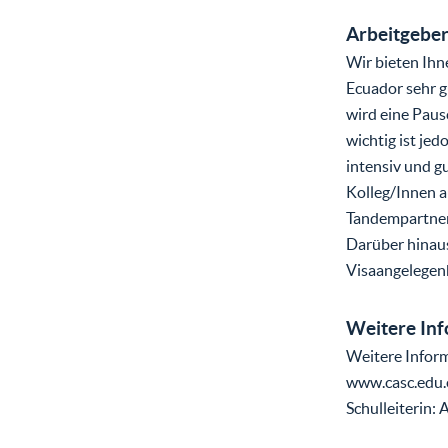
Arbeitgeber
Wir bieten Ihn
Ecuador sehr 
wird eine Paus
wichtig ist je
intensiv und g
Kolleg/Innen a
Tandempartner z
Darüber hinaus
Visaangelegen
Weitere In
Weitere Inform
www.casc.edu.e
Schulleiterin: