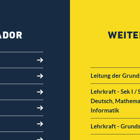
ADOR
WEITE
Leitung der Grund
Lehrkraft - Sek I /
Deutsch, Mathemat
Informatik
Lehrkraft - Grund